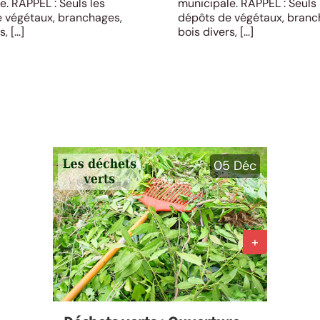
e. RAPPEL : Seuls les
municipale. RAPPEL : Seuls 
 végétaux, branchages,
dépôts de végétaux, branc
 [...]
bois divers, [...]
05
Déc