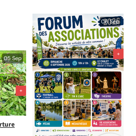
06
Sep
05
Sep
rture