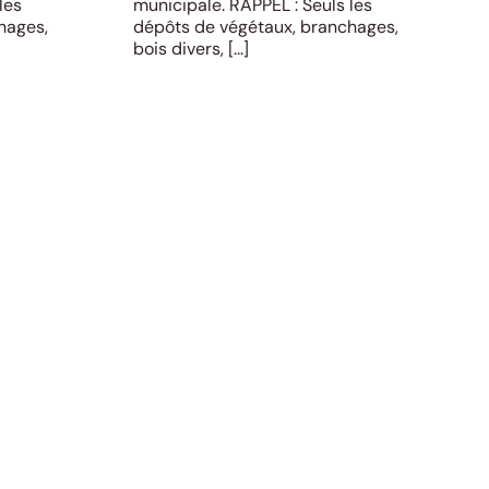
les
municipale. RAPPEL : Seuls les
hages,
dépôts de végétaux, branchages,
bois divers, [...]