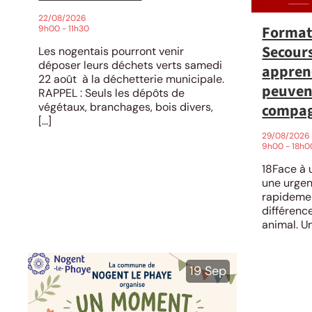
22/08/2026
Format
9h00 - 11h30
Secours
Les nogentais pourront venir
déposer leurs déchets verts samedi
apprene
22 août à la déchetterie municipale.
peuven
RAPPEL : Seuls les dépôts de
végétaux, branchages, bois divers,
compa
[...]
29/08/20
9h00 - 18h0
18Face à 
une urgen
rapidemen
différenc
animal. Un
19
Sep