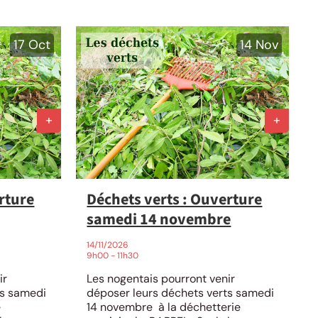
17
Oct
14
Nov
rture
Déchets verts : Ouverture
samedi 14 novembre
14/11/2026
9h00 - 11h30
ir
Les nogentais pourront venir
ts samedi
déposer leurs déchets verts samedi
e
14 novembre à la déchetterie