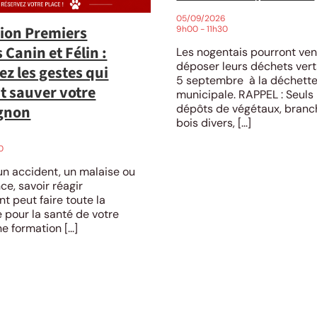
05/09/2026
ion Premiers
9h00 - 11h30
 Canin et Félin :
Les nogentais pourront ven
déposer leurs déchets ver
z les gestes qui
5 septembre à la déchette
t sauver votre
municipale. RAPPEL : Seuls 
dépôts de végétaux, branc
gnon
bois divers, [...]
26
0
un accident, un malaise ou
ce, savoir réagir
t peut faire toute la
e pour la santé de votre
e formation [...]