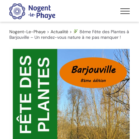
Passer
au
contenu
Nogent-Le-Phaye
>
Actualité
>
8ème Fête des Plantes à
Barjouville – Un rendez-vous nature à ne pas manquer !
Voir
l'image
agrandie