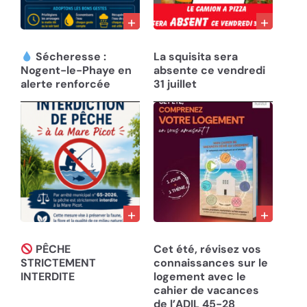
01/08/26
31/07/26
Sécheresse :
La squisita sera
Nogent-le-Phaye en
absente ce vendredi
alerte renforcée
31 juillet
30/07/26
30/07/26
PÊCHE
Cet été, révisez vos
STRICTEMENT
connaissances sur le
INTERDITE
logement avec le
cahier de vacances
de l’ADIL 45-28