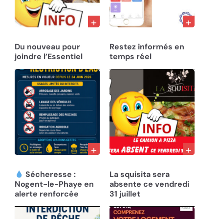
28/02/23
10/12/22
Du nouveau pour
Restez informés en
joindre l’Essentiel
temps réel
01/08/26
31/07/26
Sécheresse :
La squisita sera
Nogent-le-Phaye en
absente ce vendredi
alerte renforcée
31 juillet