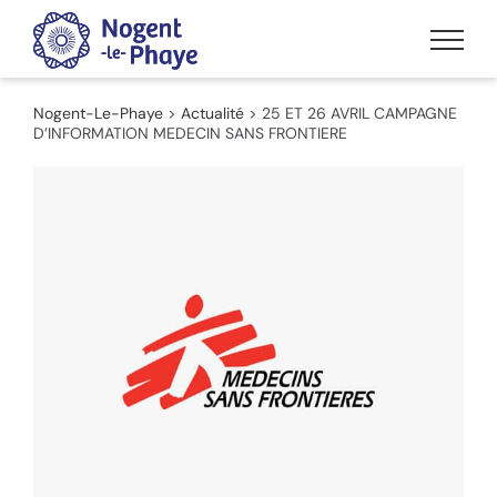
Passer
au
contenu
Nogent-Le-Phaye
>
Actualité
>
25 ET 26 AVRIL CAMPAGNE
D’INFORMATION MEDECIN SANS FRONTIERE
Voir
l'image
agrandie