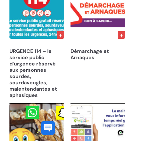
29/01/24
18/07/23
URGENCE 114 – le
Démarchage et
service public
Arnaques
d’urgence réservé
aux personnes
sourdes,
sourdaveugles,
malentendantes et
aphasiques