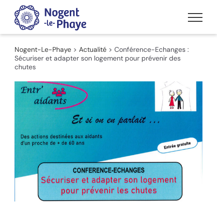
Passer
au
contenu
Nogent-Le-Phaye
>
Actualité
>
Conférence-Echanges :
Sécuriser et adapter son logement pour prévenir des
chutes
Voir
l'image
agrandie