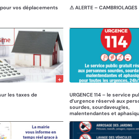
22/10/24
 pour vos déplacements
⚠ ALERTE – CAMBRIOLAGES
29/01/24
sur les taxes de
URGENCE 114 – le service pu
d’urgence réservé aux per
sourdes, sourdaveugles,
malentendantes et aphasiq