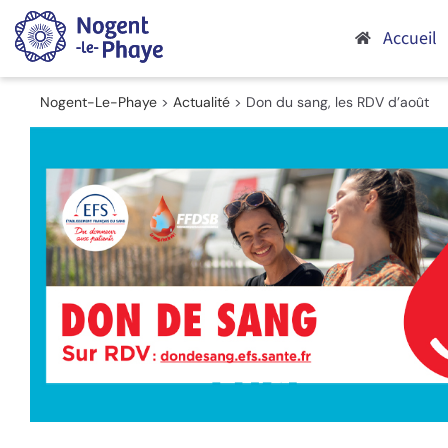
Passer
au
Accueil
contenu
Nogent-Le-Phaye
>
Actualité
>
Don du sang, les RDV d’août
Voir
l'image
agrandie