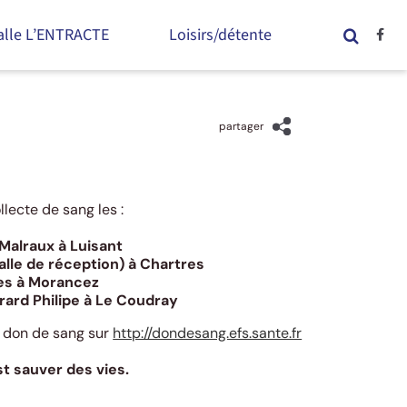
alle L’ENTRACTE
Loisirs/détente
partager
lecte de sang les :
 Malraux à Luisant
alle de réception) à Chartres
nes à Morancez
rard Philipe à Le Coudray
u don de sang sur
http://dondesang.efs.sante.fr
t sauver des vies.