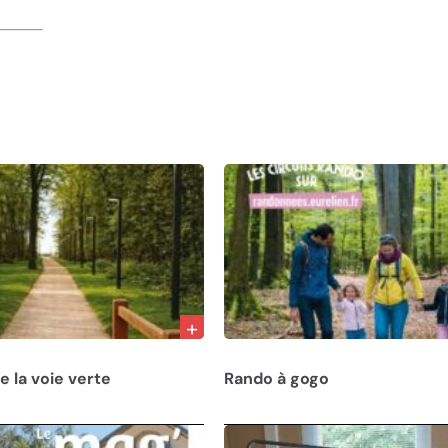
23/05/26
 la voie verte
Rando à gogo