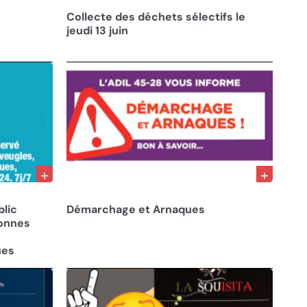
05/06/24
Collecte des déchets sélectifs le
jeudi 13 juin
18/07/23
blic
Démarchage et Arnaques
sonnes
ues