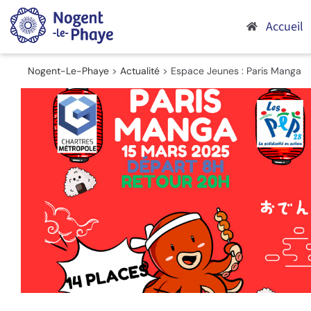
Passer
au
Accueil
contenu
Nogent-Le-Phaye
>
Actualité
>
Espace Jeunes : Paris Manga
Voir
l'image
agrandie