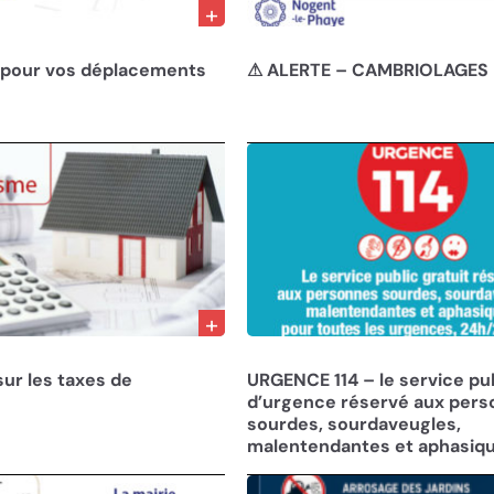
22/10/24
 pour vos déplacements
⚠ ALERTE – CAMBRIOLAGES
29/01/24
sur les taxes de
URGENCE 114 – le service pu
d’urgence réservé aux per
sourdes, sourdaveugles,
malentendantes et aphasiq