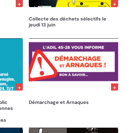
05/06/24
Collecte des déchets sélectifs le
jeudi 13 juin
18/07/23
blic
Démarchage et Arnaques
sonnes
ues