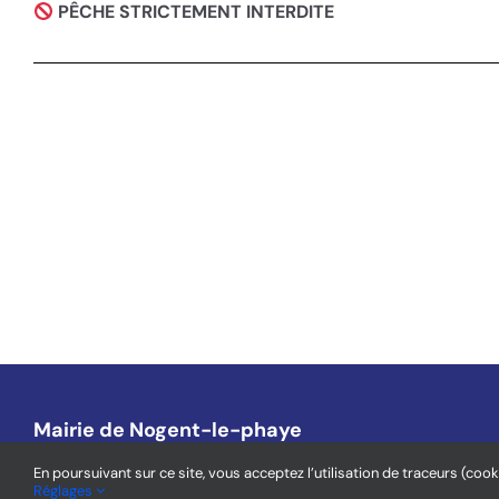
PÊCHE STRICTEMENT INTERDITE
Mairie de Nogent-le-phaye
1, place de l’Église – 28630 Nogent-Le-Phaye
En poursuivant sur ce site, vous acceptez l’utilisation de traceurs (cook
Réglages