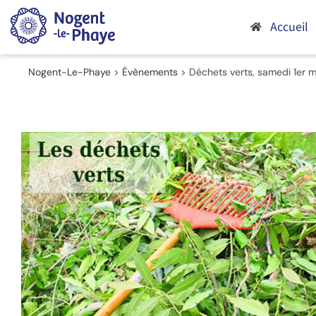
Passer
au
Accueil
contenu
Nogent-Le-Phaye
>
Évènements
>
Déchets verts, samedi 1er 