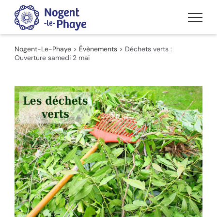
Passer
au
contenu
Nogent-Le-Phaye
>
Évènements
>
Déchets verts :
Ouverture samedi 2 mai