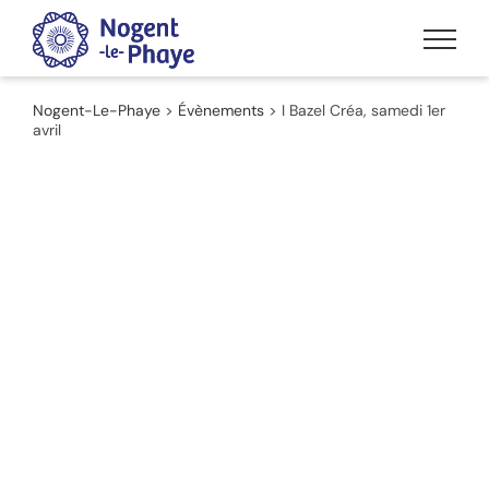
Passer
au
contenu
Nogent-Le-Phaye
>
Évènements
>
I Bazel Créa, samedi 1er
avril