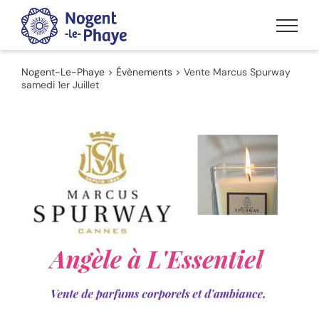
Passer
au
contenu
Nogent-Le-Phaye
>
Évènements
>
Vente Marcus Spurway
samedi 1er Juillet