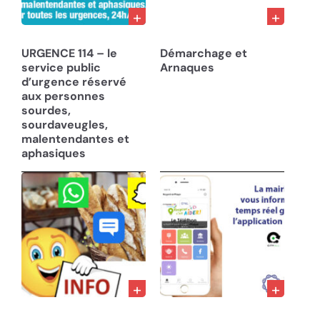
29/01/24
18/07/23
URGENCE 114 – le
Démarchage et
service public
Arnaques
d’urgence réservé
aux personnes
sourdes,
sourdaveugles,
malentendantes et
aphasiques
28/02/23
10/12/22