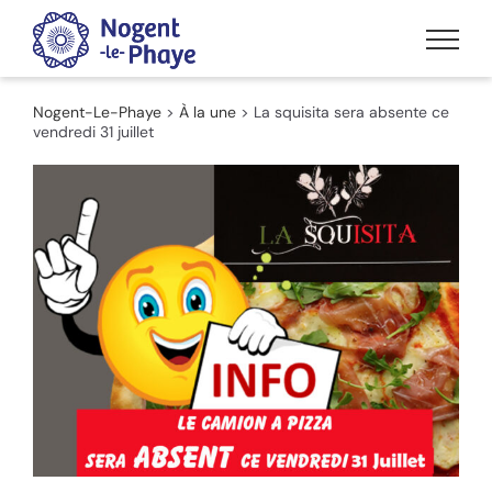
Passer
au
contenu
Nogent-Le-Phaye
>
À la une
>
La squisita sera absente ce
vendredi 31 juillet
Voir
l'image
agrandie