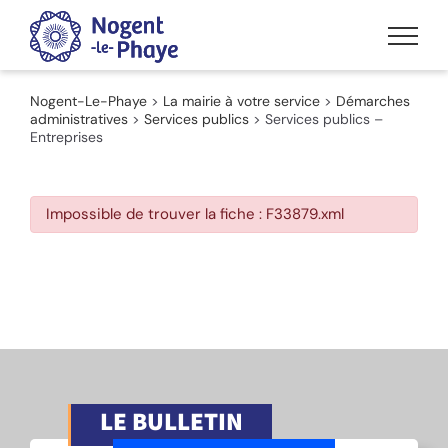
Passer
au
contenu
Nogent-Le-Phaye
>
La mairie à votre service
>
Démarches
administratives
>
Services publics
>
Services publics –
Entreprises
Impossible de trouver la fiche : F33879.xml
LE BULLETIN