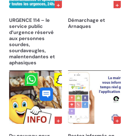
29/01/24
18/07/23
URGENCE 114 – le
Démarchage et
service public
Arnaques
d’urgence réservé
aux personnes
sourdes,
sourdaveugles,
malentendantes et
aphasiques
28/02/23
10/12/22
Du nouveau pour
Restez informés en