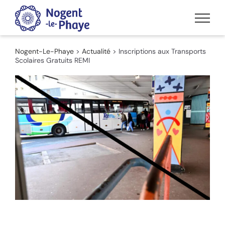
Passer
au
contenu
Nogent-Le-Phaye
>
Actualité
>
Inscriptions aux Transports
Scolaires Gratuits REMI
Voir
l'image
agrandie
14 juin 2025