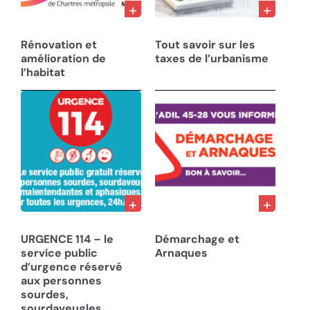
01/06/24
13/04/24
Rénovation et
Tout savoir sur les
amélioration de
taxes de l’urbanisme
l’habitat
29/01/24
18/07/23
URGENCE 114 – le
Démarchage et
service public
Arnaques
d’urgence réservé
aux personnes
sourdes,
sourdaveugles,