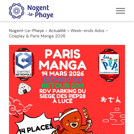
Passer
au
contenu
Nogent-Le-Phaye
>
Actualité
>
Week-ends Ados –
Cosplay & Paris Manga 2026
Voir
l'image
agrandie