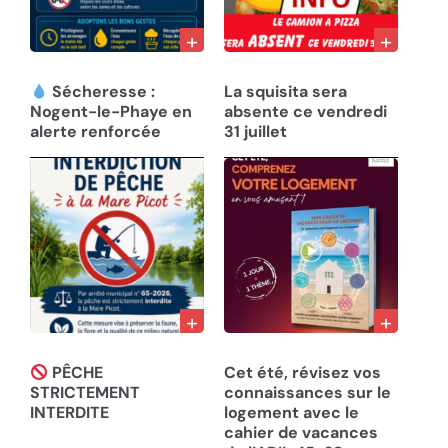
01/08/26
31/07/26
Sécheresse :
La squisita sera
Nogent-le-Phaye en
absente ce vendredi
alerte renforcée
31 juillet
30/07/26
30/07/26
PÊCHE
Cet été, révisez vos
STRICTEMENT
connaissances sur le
INTERDITE
logement avec le
cahier de vacances