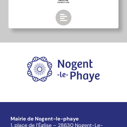
Mairie de Nogent-le-phaye
1, place de l’Église – 28630 Nogent-Le-