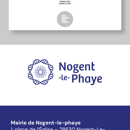
Mairie de Nogent-le-phaye
1, place de l’Église – 28630 Nogent-Le-