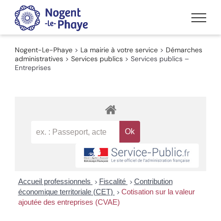
Passer
au
contenu
Nogent-Le-Phaye
>
La mairie à votre service
>
Démarches
administratives
>
Services publics
>
Services publics –
Entreprises
Accueil professionnels
Fiscalité
Contribution
>
>
économique territoriale (CET)
Cotisation sur la valeur
>
ajoutée des entreprises (CVAE)