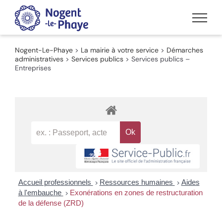
Passer
au
contenu
Nogent-Le-Phaye
>
La mairie à votre service
>
Démarches
administratives
>
Services publics
>
Services publics –
Entreprises
Accueil professionnels
Ressources humaines
Aides
>
>
à l'embauche
Exonérations en zones de restructuration
>
de la défense (ZRD)