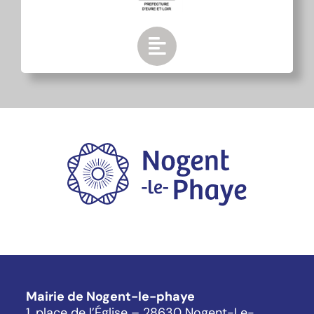
Mairie de Nogent-le-phaye
1, place de l’Église – 28630 Nogent-Le-