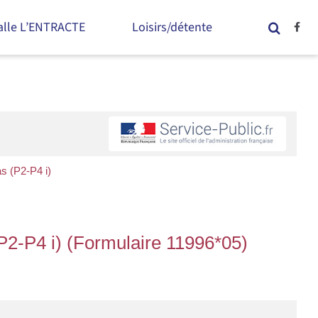
alle L’ENTRACTE
Loisirs/détente
as (P2-P4 i)
(P2-P4 i) (Formulaire 11996*05)