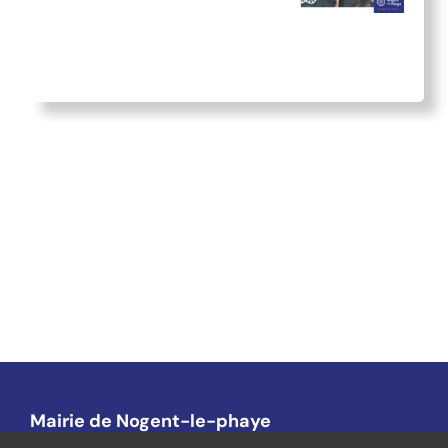
Mairie de Nogent-le-phaye
1, place de l’Église – 28630 Nogent-Le-Phaye