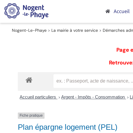
Passer
au
Accueil
contenu
Nogent-Le-Phaye
>
La mairie à votre service
>
Démarches admi
Page e
Retrouvez
Accueil particuliers
Argent - Impôts - Consommation
L
>
>
Fiche pratique
Plan épargne logement (PEL)