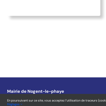
Mairie de Nogent-le-phaye
1, place de l’Église – 28630 Nogent-Le-Phaye
En poursuivant sur ce site, vous acceptez l’utilisation de traceurs (cook
Réglages