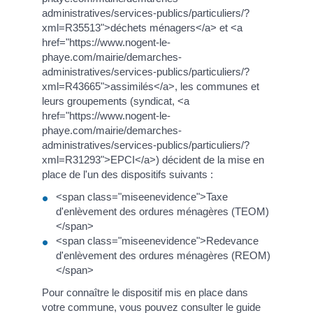
administratives/services-publics/particuliers/?
xml=R35513">déchets ménagers</a> et <a
href="https://www.nogent-le-
phaye.com/mairie/demarches-
administratives/services-publics/particuliers/?
xml=R43665">assimilés</a>, les communes et
leurs groupements (syndicat, <a
href="https://www.nogent-le-
phaye.com/mairie/demarches-
administratives/services-publics/particuliers/?
xml=R31293">EPCI</a>) décident de la mise en
place de l'un des dispositifs suivants :
<span class="miseenevidence">Taxe
d'enlèvement des ordures ménagères (TEOM)
</span>
<span class="miseenevidence">Redevance
d'enlèvement des ordures ménagères (REOM)
</span>
Pour connaître le dispositif mis en place dans
votre commune, vous pouvez consulter le guide