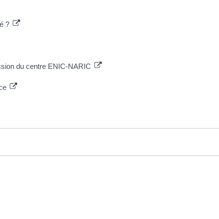
té ?
mission du centre ENIC-NARIC
nce