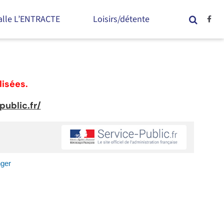
alle L’ENTRACTE
Loisirs/détente
lisées.
ublic.fr/
nger