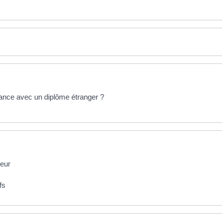
ance avec un diplôme étranger ?
ieur
fs