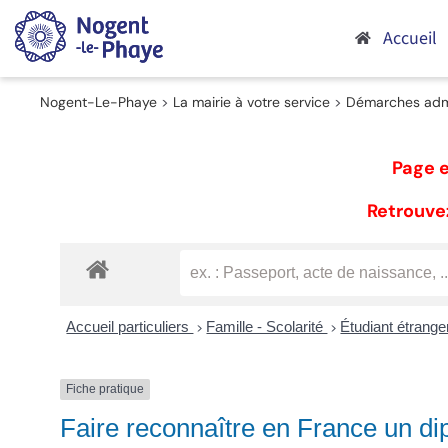
Passer
au
Accueil
contenu
Nogent-Le-Phaye
>
La mairie à votre service
>
Démarches admi
Page e
Retrouvez
Accueil particuliers
Famille - Scolarité
Étudiant étrang
>
>
Fiche pratique
Faire reconnaître en France un di