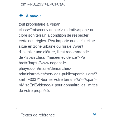
xml=R31293">EPCI</a>.
À savoir
tout propriétaire a <span
class="miseenevidence">le droit</span> de
clore son terrain à condition de respecter
certaines règles. Peu importe que celui-ci se
situe en zone urbaine ou rurale. Avant
d'installer une clôture, il est recommandé
de <span class="miseenevidence"><a
href="https://www.nogent-le-
phaye.com/mairie/demarches-
administratives/services-publics/particuliers/?
xml=F3037">borner votre terrain</a></span>
<MiseEnEvidence/> pour connaître les limites
de votre propriété.
Textes de référence