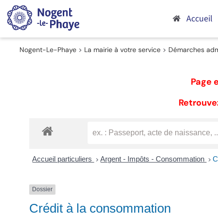
Passer
au
Accueil
contenu
Nogent-Le-Phaye
>
La mairie à votre service
>
Démarches admi
Page e
Retrouvez
Accueil particuliers
Argent - Impôts - Consommation
C
>
>
Dossier
Crédit à la consommation