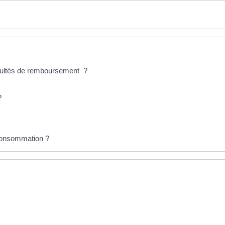
ficultés de remboursement ?
?
a consommation ?