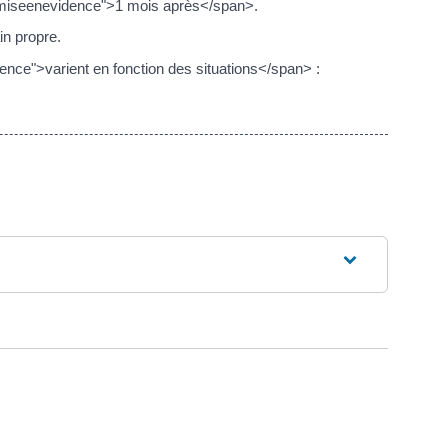
s="miseenevidence">1 mois après</span>.
in propre.
nce">varient en fonction des situations</span> :