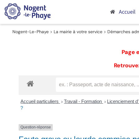
Passer
au
Accueil
contenu
Nogent-Le-Phaye
>
La mairie à votre service
>
Démarches admi
Page e
Retrouvez
Accueil particuliers
Travail - Formation
Licenciement d'
>
>
?
Question-réponse