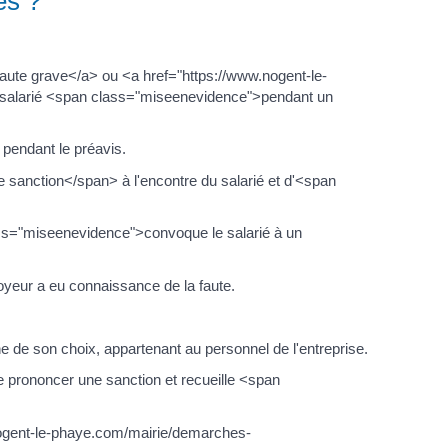
es ?
aute grave</a> ou <a href="https://www.nogent-le-
e salarié <span class="miseenevidence">pendant un
pendant le préavis.
 sanction</span> à l'encontre du salarié et d'<span
lass="miseenevidence">convoque le salarié à un
yeur a eu connaissance de la faute.
e de son choix, appartenant au personnel de l'entreprise.
e prononcer une sanction et recueille <span
nogent-le-phaye.com/mairie/demarches-