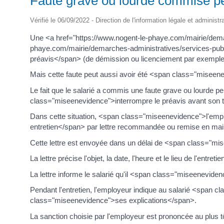
Faute grave ou lourde commise pe
Vérifié le 06/09/2022 - Direction de l'information légale et administr
Une <a href="https://www.nogent-le-phaye.com/mairie/demar
phaye.com/mairie/demarches-administratives/services-publ
préavis</span> (de démission ou licenciement par exemple
Mais cette faute peut aussi avoir été <span class="miseen
Le fait que le salarié a commis une faute grave ou lourde
class="miseenevidence">interrompre le préavis avant son
Dans cette situation, <span class="miseenevidence">l'empl
entretien</span> par lettre recommandée ou remise en mai
Cette lettre est envoyée dans un délai de <span class="m
La lettre précise l'objet, la date, l'heure et le lieu de l'entretie
La lettre informe le salarié qu'il <span class="miseenevide
Pendant l'entretien, l'employeur indique au salarié <span 
class="miseenevidence">ses explications</span>.
La sanction choisie par l'employeur est prononcée au plu