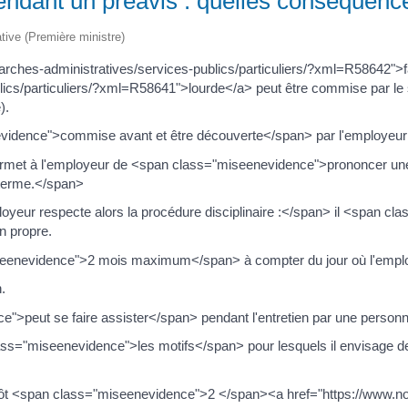
ndant un préavis : quelles conséquenc
ative (Première ministre)
ches-administratives/services-publics/particuliers/?xml=R58642">f
ics/particuliers/?xml=R58641">lourde</a> peut être commise par l
).
evidence">commise avant et être découverte</span> par l'employeur 
 permet à l'employeur de <span class="miseenevidence">prononcer une
 terme.</span>
oyeur respecte alors la procédure disciplinaire :</span> il <span c
n propre.
iseenevidence">2 mois maximum</span> à compter du jour où l'emplo
n.
nce">peut se faire assister</span> pendant l'entretien par une personn
class="miseenevidence">les motifs</span> pour lesquels il envisage d
s tôt <span class="miseenevidence">2 </span><a href="https://www.