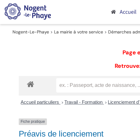
Passer
au
Accueil
contenu
Nogent-Le-Phaye
>
La mairie à votre service
>
Démarches admi
Page e
Retrouvez
Accueil particuliers
Travail - Formation
Licenciement d'
>
>
Fiche pratique
Préavis de licenciement